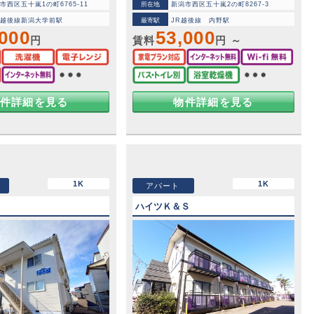
市西区五十嵐1の町6765-11
所在地
新潟市西区五十嵐2の町8267-3
Ｒ越後線新潟大学前駅
最寄駅
JR越後線 内野駅
,000
53,000
円
賃料
円 ～
件詳細を見る
物件詳細を見る
1K
1K
アパート
ハイツＫ＆Ｓ