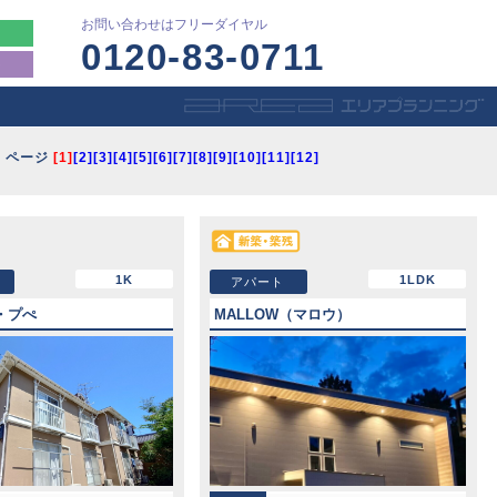
お問い合わせはフリーダイヤル
0120-83-0711
ト
ページ
[1]
[2]
[3]
[4]
[5]
[6]
[7]
[8]
[9]
[10]
[11]
[12]
1K
1LDK
アパート
・プぺ
MALLOW（マロウ）