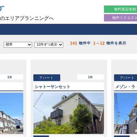
無料査定依頼
物件リクエス
のエリアプランニングへ
141
1～12
物件中
物件を表示
1K
1K
アパート
アパート
シャトーサンセット
メゾン・ラ