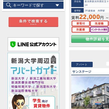
所在地
新潟県新潟市西区五十嵐
キーワードで探す
14
最寄駅
JR越後線 内野駅
22,000
賃料
円 
物件詳細を
アパート
サンステージ