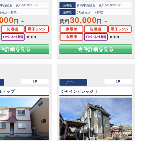
市西区五十嵐2の町8365-5
所在地
新潟市西区五十嵐2の町8266-2
越後線内野駅
最寄駅
JR越後線 内野駅
,000
30,000
円 ～
賃料
円 ～
件詳細を見る
物件詳細を見る
1K
1K
アパート
ルトップ
シャインビレッジⅡ