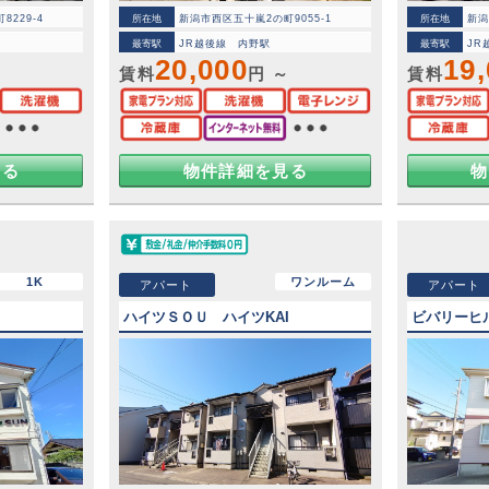
229-4
所在地
新潟市西区五十嵐2の町9055-1
所在地
新潟
最寄駅
JR越後線 内野駅
最寄駅
JR
20,000
19
賃料
円 ～
賃料
見る
物件詳細を見る
物
1K
ワンルーム
アパート
アパート
ハイツＳＯＵ ハイツKAI
ビバリーヒ