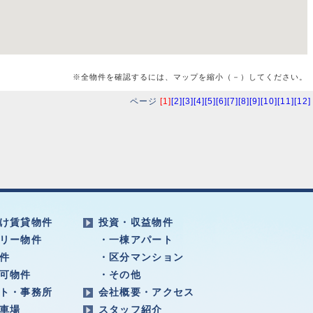
※全物件を確認するには、マップを縮小（－）してください。
ページ
[1]
[2]
[3]
[4]
[5]
[6]
[7]
[8]
[9]
[10]
[11]
[12]
け賃貸物件
投資・収益物件
リー物件
・一棟アパート
件
・区分マンション
可物件
・その他
ト・事務所
会社概要・アクセス
車場
スタッフ紹介