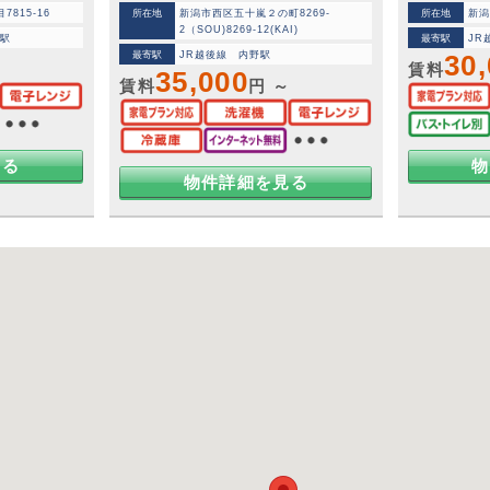
815-16
所在地
新潟市西区五十嵐２の町8269-
所在地
新潟
2（SOU)8269-12(KAI)
前駅
最寄駅
JR
最寄駅
JR越後線 内野駅
30
～
賃料
35,000
賃料
円 ～
見る
物
物件詳細を見る