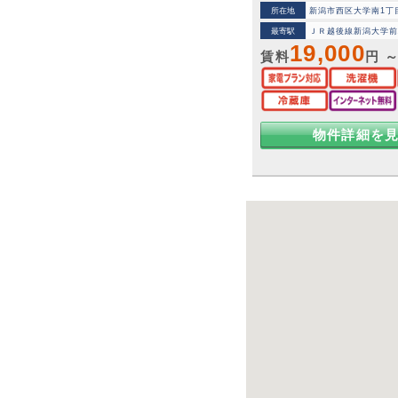
所在地
新潟市西区大学南1丁目7
最寄駅
ＪＲ越後線新潟大学
19,000
賃料
円 
物件詳細を