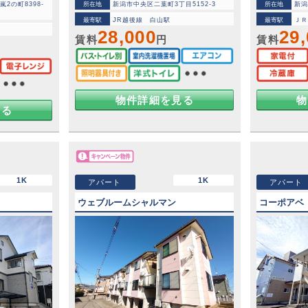
2の町8398-
所在地
新潟市中央区二葉町3丁目5152-3
所在地
新潟
最寄駅
JR越後線 白山駅
最寄駅
Ｊ
28,000
29
賃料
円
賃料
～
物件詳細を見る
物
見る
1K
1K
アパート
アパート
ウェブルームシャルマン
コーポアベ