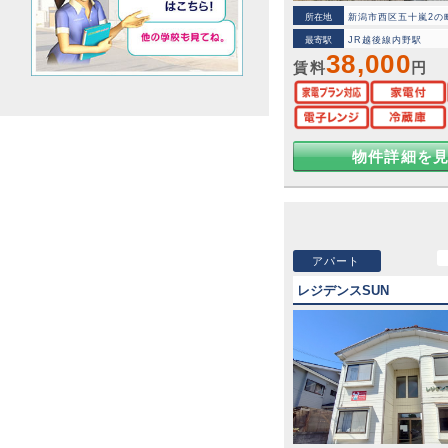
所在地
新潟市西区五十嵐2の町8
最寄駅
JR越後線内野駅
38,000
賃料
円
物件詳細を
アパート
レジデンスSUN