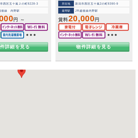
市西区五十嵐２の町8228-3
所在地
新潟市西区五十嵐2の町8390-9
越後線 内野駅
最寄駅
JR越後線内野駅
,000
20,000
円 ～
賃料
円
件詳細を見る
物件詳細を見る