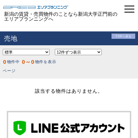
togg
navi
新潟の賃貸・売買物件のことなら新潟大学正門前の
エリアプランニングへ
売地
TOPへ戻る
0
0～0
物件中
物件を表示
ページ
該当する物件はありません。