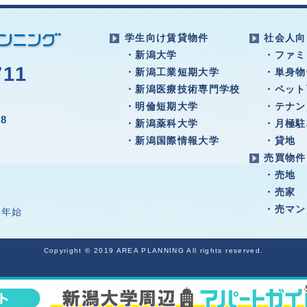
学生向け賃貸物件
社会人向
・新潟大学
・ファミ
711
・新潟工業短期大学
・単身物
・新潟医療技術専門学校
・ペット
・明倫短期大学
・テナン
8
・新潟薬科大学
・月極駐
・新潟国際情報大学
・貸地
売買物件
・売地
・売家
・売マン
年始
Copyright © 2019 AREA PLANNING All rights reserved.