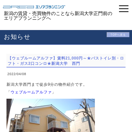
togg
navi
新潟の賃貸・売買物件のことなら新潟大学正門前の
エリアプランニングへ
お知らせ
TOPへ戻る
【ウェブルームアルファ】賃料21,000円～★バストイレ別・ロ
フト・ガス2口コンロ★新潟大学 西門
2022/04/08
新潟大学西門まで徒歩9分の物件紹介です。
「
ウェブルームアルファ
」