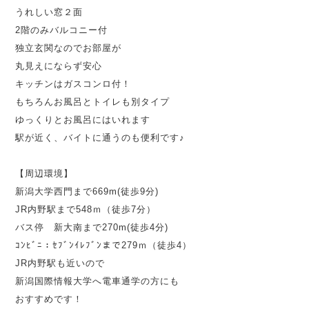
うれしい窓２面
2階のみバルコニー付
独立玄関なのでお部屋が
丸見えにならず安心
キッチンはガスコンロ付！
もちろんお風呂とトイレも別タイプ
ゆっくりとお風呂にはいれます
駅が近く、バイトに通うのも便利です♪
【周辺環境】
新潟大学西門まで669m(徒歩9分)
JR内野駅まで548ｍ（徒歩7分）
バス停 新大南まで270m(徒歩4分)
ｺﾝﾋﾞﾆ：ｾﾌﾞﾝｲﾚﾌﾞﾝまで279ｍ（徒歩4）
JR内野駅も近いので
新潟国際情報大学
へ電車通学の方にも
おすすめです！