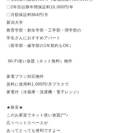
〇2年目以降年間保証料10,000円/年
〇月額保証料864円/月
新潟大学
教育学部・創生学部・工学部・理学部の
学生さんにおすすめアパート
（医学部・歯学部の1年契約もOK）
Wi-Fi
使い放題（ネット無料）物件
家電プラン対応物件
賃料に使用料1,000円/月プラスで
家電付（冷蔵庫・洗濯機・電子レンジ）
★格安★
このお家賃でネット使い放題(^^♪
広々ベットスペースが
あってとっても便利ですよ〜