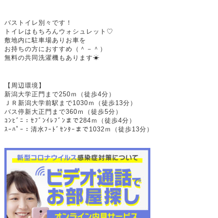
バストイレ別々です！
トイレはもちろんウォシュレット♡
敷地内に駐車場ありお車を
お持ちの方におすすめ（＾－＾）
無料の共同洗濯機もあります☀
【周辺環境】
新潟大学正門まで250ｍ（徒歩4分）
ＪＲ新潟大学前駅まで1030ｍ（徒歩13分）
バス停新大正門まで360ｍ（徒歩5分）
ｺﾝﾋﾞﾆ：ｾﾌﾞﾝｲﾚﾌﾞﾝまで284ｍ（徒歩4分）
ｽｰﾊﾟｰ：清水ﾌｰﾄﾞｾﾝﾀｰまで1032ｍ（徒歩13分）