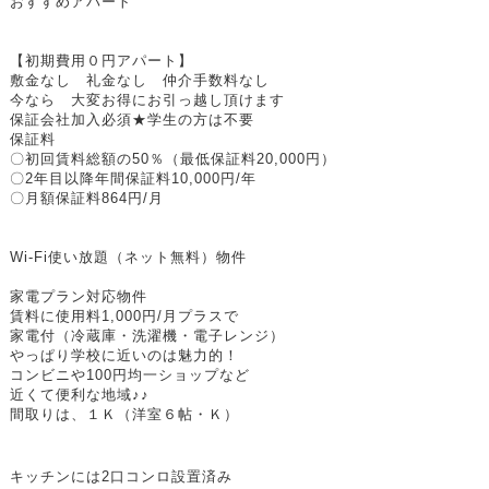
おすすめアパート
【初期費用０円アパート】
敷金なし 礼金なし 仲介手数料なし
今なら 大変お得にお引っ越し頂けます
保証会社加入必須★学生の方は不要
保証料
〇初回賃料総額の50％（最低保証料20,000円）
〇2年目以降年間保証料10,000円/年
〇月額保証料864円/月
Wi-Fi
使い放題（ネット無料）物件
家電プラン対応物件
賃料に使用料
1,000
円
/
月プラスで
家電付（冷蔵庫・洗濯機・電子レンジ）
やっぱり学校に近いのは魅力的！
コンビニや100円均一ショップなど
近くて便利な地域♪♪
間取りは、１Ｋ（洋室６帖・Ｋ）
キッチンには2口コンロ設置済み